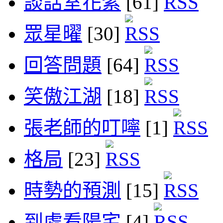
談話室花絮
[61]
眾星曜
[30]
回答問題
[64]
笑傲江湖
[18]
張老師的叮嚀
[1]
格局
[23]
時勢的預測
[15]
到處看陽宅
[4]