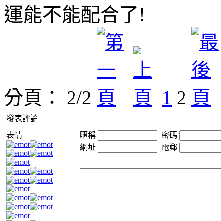
運能不能配合了!
分頁： 2/2
1
2
發表評論
表情
暱稱
密碼
網址
電郵