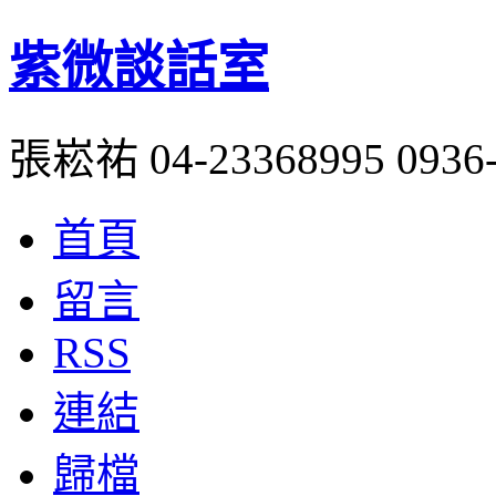
紫微談話室
張崧祐 04-23368995 0936-
首頁
留言
RSS
連結
歸檔