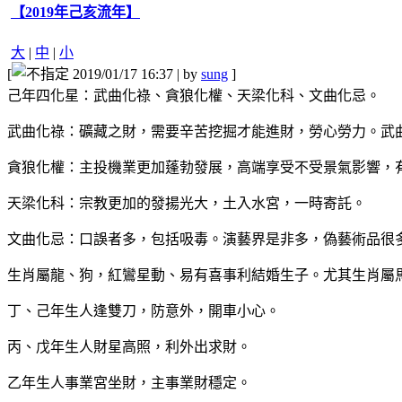
【2019年己亥流年】
大
|
中
|
小
[
2019/01/17 16:37 | by
sung
]
己年四化星：武曲化祿、貪狼化權、天梁化科、文曲化忌。
武曲化祿：礦藏之財，需要辛苦挖掘才能進財，勞心勞力。武
貪狼化權：主投機業更加蓬勃發展，高端享受不受景氣影響，
天梁化科：宗教更加的發揚光大，土入水宮，一時寄託。
文曲化忌：口誤者多，包括吸毒。演藝界是非多，偽藝術品很
生肖屬龍、狗，紅鸞星動、易有喜事利結婚生子。尤其生肖屬
丁、己年生人逢雙刀，防意外，開車小心。
丙、戊年生人財星高照，利外出求財。
乙年生人事業宮坐財，主事業財穩定。