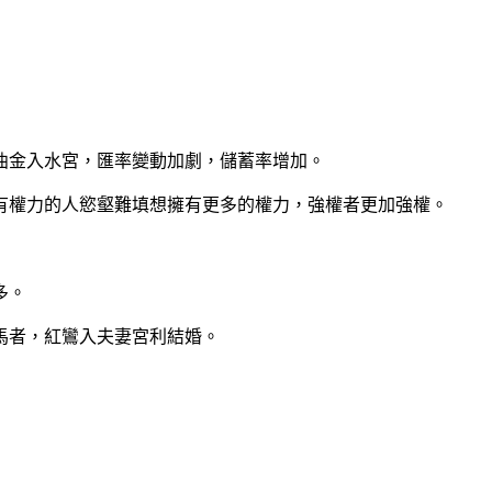
曲金入水宮，匯率變動加劇，儲蓄率增加。
有權力的人慾壑難填想擁有更多的權力，強權者更加強權。
多。
馬者，紅鸞入夫妻宮利結婚。