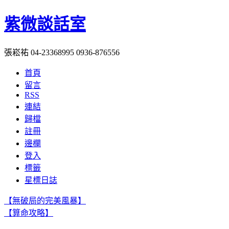
紫微談話室
張崧祐 04-23368995 0936-876556
首頁
留言
RSS
連結
歸檔
註冊
邊欄
登入
標籤
星標日誌
【無破局的完美風暴】
【算命攻略】