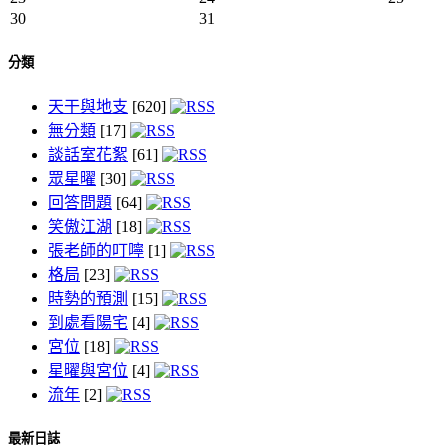
30
31
分類
天干與地支
[620]
無分類
[17]
談話室花絮
[61]
眾星曜
[30]
回答問題
[64]
笑傲江湖
[18]
張老師的叮嚀
[1]
格局
[23]
時勢的預測
[15]
到處看陽宅
[4]
宮位
[18]
星曜與宮位
[4]
流年
[2]
最新日誌