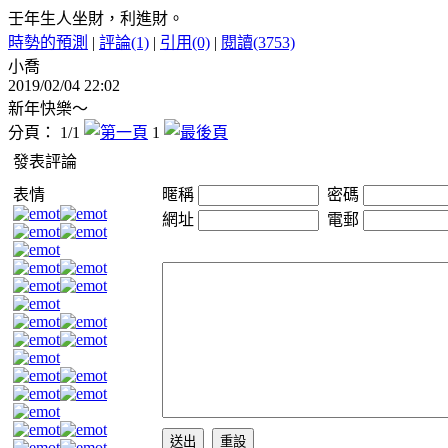
壬年生人坐財，利進財。
時勢的預測
|
評論(1)
|
引用(0)
|
閱讀(3753)
小喬
2019/02/04 22:02
新年快樂～
分頁： 1/1
1
發表評論
表情
暱稱
密碼
網址
電郵