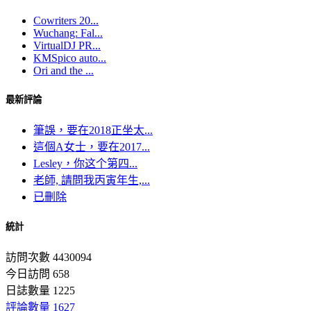
Cowriters 20...
Wuchang: Fal...
VirtualDJ PR...
KMSpico auto...
Ori and the ...
最新評論
筆誤，要在2018正坐太...
這個A女士，要在2017...
Lesley，你这个第四...
老師, 請問我丙寅年生,...
已刪除
統計
訪問次數 4430094
今日訪問 658
日誌數量 1225
評論數量 1627