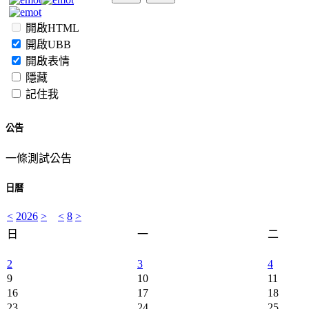
開啟HTML
開啟UBB
開啟表情
隱藏
記住我
公告
一條測試公告
日曆
<
2026
>
<
8
>
日
一
二
2
3
4
9
10
11
16
17
18
23
24
25