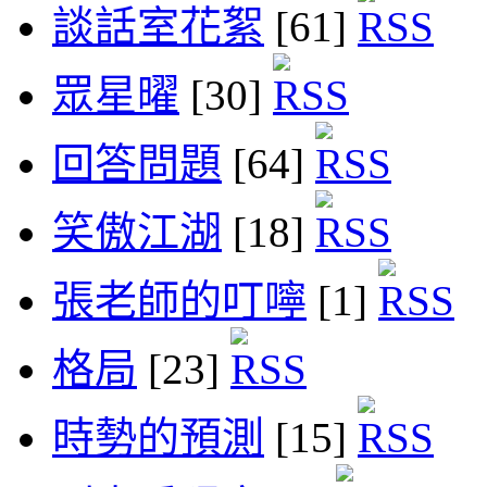
談話室花絮
[61]
眾星曜
[30]
回答問題
[64]
笑傲江湖
[18]
張老師的叮嚀
[1]
格局
[23]
時勢的預測
[15]