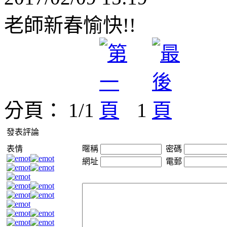
老師新春愉快!!
分頁： 1/1
1
發表評論
表情
暱稱
密碼
網址
電郵