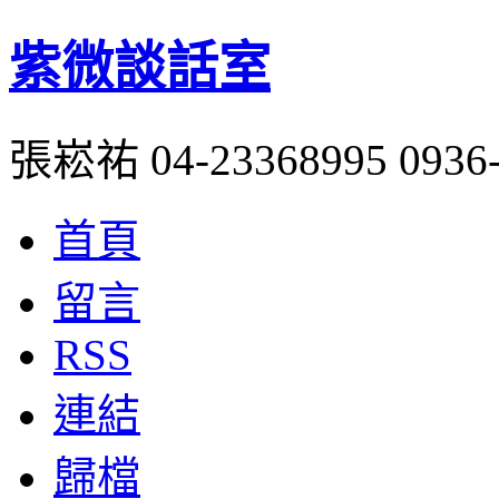
紫微談話室
張崧祐 04-23368995 0936-
首頁
留言
RSS
連結
歸檔